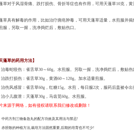
对于风湿骨痛、跌打损伤、骨折等症也有作用，可用天蓬草10克，黄酒
具有解毒的作用，比如治疗痈疮肿毒，可用天蓬草适量，水煎服并揭烂外敷
煎服，另取一握，洗净捣烂后，敷贴伤口。
蓬草的药用方法】
毒蛇咬伤：雀舌草30～60g。水煎服。另取一握，洗净捣烂后，敷贴伤
跌打损伤：雀舌草30g，黄酒60～120g。加水适量煎服。
伤风感冒：雀舌草60g，红糖15g。水煎，每日服2次，服药后盖被令出
小儿腹泄：天蓬草30g，马齿苋60g。水煎服。
片来源于网络，如有侵权请联系我们修改或删除！
：
中药方剂三物备急丸的配方功效及其用法与禁忌!
：
赤胫散的种植方法,栽培方法固然重要,后期的培育也不可少!