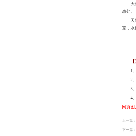
天蓬草
患处。
天蓬草
克，水
【天
1、治
2、治
3、治
4、治
网页图
上一篇
下一篇