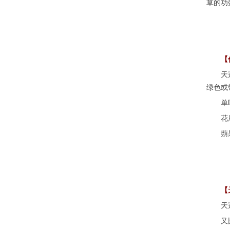
草的功
【什
天蓬草
绿色或
单叶对
花序聚
蒴果较
【天
天蓬草
又比如