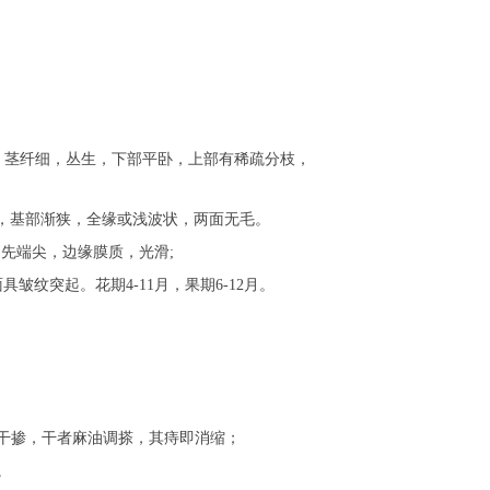
。茎纤细，丛生，下部平卧，上部有稀疏分枝，
尖，基部渐狭，全缘或浅波状，两面无毛。
先端尖，边缘膜质，光滑;
突起。花期4-11月，果期6-12月。
干掺，干者麻油调搽，其痔即消缩；
。