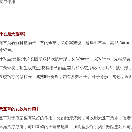
效与作用!
么是天蓬草】
为石竹科植物雀舌草的全草，又名滨繁缕，越年生草本，高15-30cm
带紫色。
生;无柄;叶片长圆形或卵状披针形，长5-20mm，宽2-3mm，先端渐
伞状，顶生或腋生;花柄细长如丝;苞片和小苞片较小;萼片5，披针形，
宿存的萼稍长，成熟时6瓣裂，内有多数种子。种子肾形，褐色，表面具皱纹
蓬草的功效与作用】
对于疮疡也有较好的作用，比如治疗痔漏，可以用天蓬草为末，湿者
治疗疗疮，可用新鲜的天蓬草适量，加食盐少许，捣烂敷贴患处即可