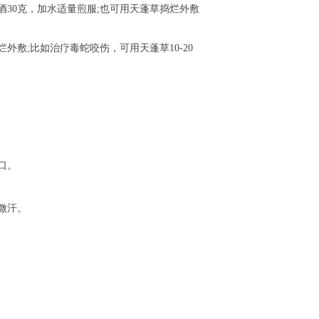
30克，加水适量煎服;也可用天蓬草捣烂外敷
;比如治疗毒蛇咬伤，可用天蓬草10-20
口。
微汗。