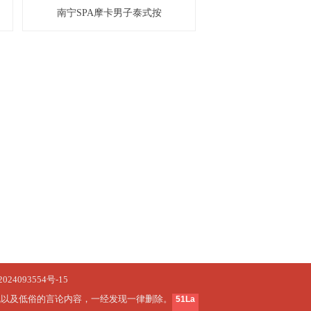
南宁SPA摩卡男子泰式按
024093554号-15
规以及低俗的言论内容，一经发现一律删除。
51La