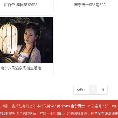
萨百帝·泰国皇家SPA
南宁男士SPA莲SPA
南宁八号温泉高档生活馆
总数 4
1
1/1
山河郡广告策划有限公司 本站关键词：
南宁SPA
南宁男士SPA
备案号：
沪ICP备2
容如有侵权请与我们联系，本站不承担由此引起的法律责任。严禁发布违法违