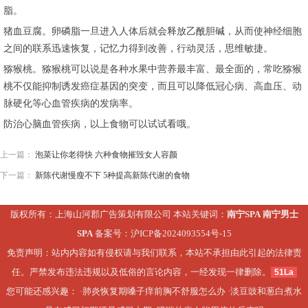
脂。
猪血豆腐。卵磷脂一旦进入人体后就会释放乙酰胆碱，从而使神经细胞
之间的联系迅速恢复，记忆力得到改善，行动灵活，思维敏捷。
猕猴桃。猕猴桃可以说是各种水果中营养最丰富、最全面的，常吃猕猴
桃不仅能抑制诱发癌症基因的突变，而且可以降低冠心病、高血压、动
脉硬化等心血管疾病的发病率。
防治心脑血管疾病，以上食物可以试试看哦。
上一篇：
泡菜让你老得快 六种食物摧毁女人容颜
下一篇：
新陈代谢慢瘦不下 5种提高新陈代谢的食物
版权所有：上海山河郡广告策划有限公司 本站关键词：
南宁SPA
南宁男士
SPA
备案号：
沪ICP备2024093554号-15
免责声明：站内内容如有侵权请与我们联系，本站不承担由此引起的法律责
任。严禁发布违法违规以及低俗的言论内容，一经发现一律删除。
51La
您可能还感兴趣： ·
肺炎恢复期嗓子痒前胸不舒服怎么办
·
淡豆豉和葱白煮水