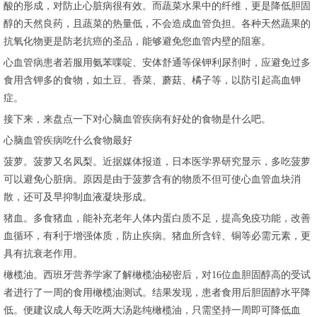
酸的形成，对防止心脏病很有效。而蔬菜水果中的纤维，更是降低胆固
醇的天然良药，且蔬菜的热量低，不会造成血管负担。各种天然蔬果的
抗氧化物更是防老抗癌的圣品，能够避免您血管内壁的阻塞。
心血管病患者若服用氨苯喋啶、安体舒通等保钾利尿剂时，应避免过多
食用含钾多的食物，如土豆、香菜、蘑菇、橘子等，以防引起高血钾
症。
接下来，来盘点一下对心脑血管疾病有好处的食物是什么吧。
心脑血管疾病吃什么食物最好
菠萝。菠萝又名凤梨。近据媒体报道，日本医学界研究显示，多吃菠萝
可以避免心脏病。原因是由于菠萝含有的物质不但可使心血管血块消
散，还可及早抑制血液凝块形成。
猪血。多食猪血，能补充老年人体内蛋白质不足，提高免疫功能，改善
血循环，有利于增强体质，防止疾病。猪血所含锌、铜等必需元素，更
具有抗衰老作用。
橄榄油。西班牙营养学家了解橄榄油秘密后，对16位血胆固醇高的受试
者进行了一周的食用橄榄油测试。结果发现，患者食用后胆固醇水平降
低。便建议成人每天吃两大汤匙纯橄榄油，只需坚持一周即可降低血