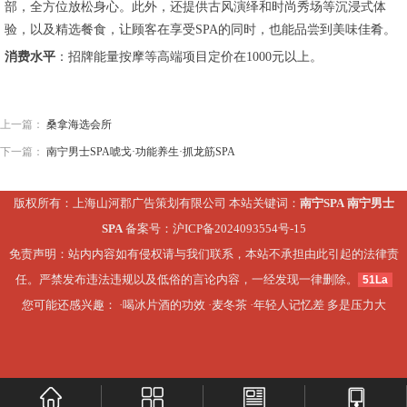
部，全方位放松身心。此外，还提供古风演绎和时尚秀场等沉浸式体
验，以及精选餐食，让顾客在享受SPA的同时，也能品尝到美味佳肴。
消费水平
：招牌能量按摩等高端项目定价在1000元以上。
上一篇：
桑拿海选会所
下一篇：
南宁男士SPA唬戈·功能养生·抓龙筋SPA
版权所有：上海山河郡广告策划有限公司 本站关键词：
南宁SPA
南宁男士
SPA
备案号：
沪ICP备2024093554号-15
免责声明：站内内容如有侵权请与我们联系，本站不承担由此引起的法律责
任。严禁发布违法违规以及低俗的言论内容，一经发现一律删除。
51La
您可能还感兴趣： ·
喝冰片酒的功效
·
麦冬茶
·
年轻人记忆差 多是压力大