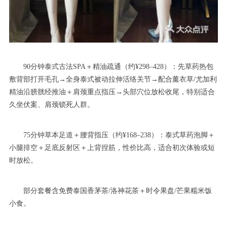
90分钟泰式古法SPA＋精油疏通（约¥298–428）：先草药热包
敷背部打开毛孔→全身泰式被动拉伸活络关节→配合薰衣草/尤加利
精油沿膀胱经推油＋肩颈重点指压→头部穴位放松收尾，特别适合
久坐伏案、肩颈锁死人群。
75分钟草本足道＋腰背指压（约¥168–238）：泰式草药泡脚＋
小腿排空＋足底反射区＋上背捏筋，性价比高，适合初次体验或短
时放松。
部分套餐含免费泰国香茅茶/洛神花茶＋时令果盘/芒果糯米饭
小食。