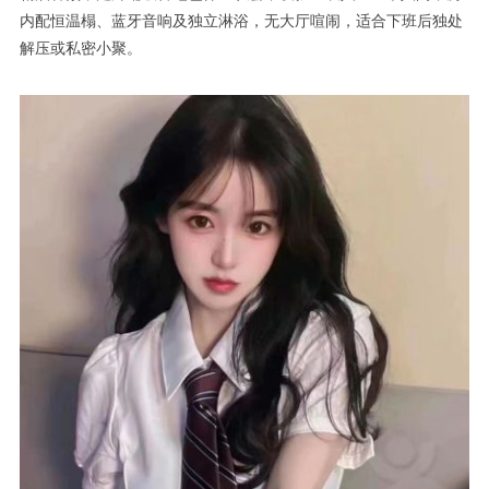
内配恒温榻、蓝牙音响及独立淋浴，无大厅喧闹，适合下班后独处
解压或私密小聚。