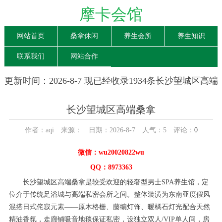
摩卡会馆
网站首页
桑拿休闲
养生会所
养生知识
联系我们
网站合作
更新时间：2026-8-7 现已经收录1934条长沙望城区高端
桑拿信息
长沙望城区高端桑拿
作者：aqi 来源： 日期：2026-8-7 人气：
5
评论：
0
微信：wu20020822wu
QQ：8973363
长沙望城区高端桑拿是较受欢迎的轻奢型男士SPA养生馆，定
位介于传统足浴城与高端私密会所之间。整体装潢为东南亚度假风
混搭日式侘寂元素——原木格栅、藤编灯饰、暖橘石灯光配合天然
精油香氛，走廊铺吸音地毯保证私密，设独立双人/VIP单人间，房