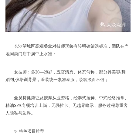
长沙望城区高端桑拿对技师形象有较明确筛选标准，团队在当
地同类门店中属中上水准：
女技师：多20—28岁，五官清秀、体态匀称，部分具美容/舞
蹈/礼仪培训背景，着装统一素雅泰服，妆容淡而不俗；
全员持健康证及按摩从业资格，经泰式拉伸、中式经络推拿、
精油SPA专项培训上岗，无强推卡、无越界暗示，服务过程尊重客
人隐私与边界。
✨ 特色项目推荐