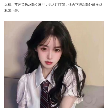
温榻、蓝牙音响及独立淋浴，无大厅喧闹，适合下班后独处解压或
私密小聚。