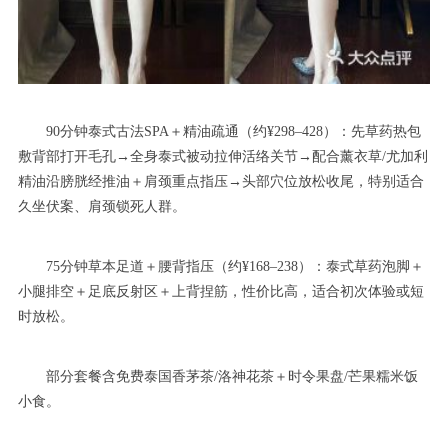
90分钟泰式古法SPA＋精油疏通（约¥298–428）：先草药热包
敷背部打开毛孔→全身泰式被动拉伸活络关节→配合薰衣草/尤加利
精油沿膀胱经推油＋肩颈重点指压→头部穴位放松收尾，特别适合
久坐伏案、肩颈锁死人群。
75分钟草本足道＋腰背指压（约¥168–238）：泰式草药泡脚＋
小腿排空＋足底反射区＋上背捏筋，性价比高，适合初次体验或短
时放松。
部分套餐含免费泰国香茅茶/洛神花茶＋时令果盘/芒果糯米饭
小食。