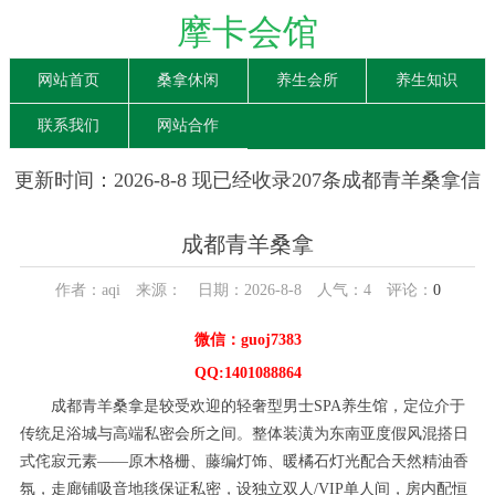
摩卡会馆
网站首页
桑拿休闲
养生会所
养生知识
联系我们
网站合作
更新时间：2026-8-8 现已经收录207条成都青羊桑拿信
息
成都青羊桑拿
作者：aqi 来源： 日期：2026-8-8 人气：
4
评论：
0
微信：guoj7383
QQ:1401088864
成都青羊桑拿是较受欢迎的轻奢型男士SPA养生馆，定位介于
传统足浴城与高端私密会所之间。整体装潢为东南亚度假风混搭日
式侘寂元素——原木格栅、藤编灯饰、暖橘石灯光配合天然精油香
氛，走廊铺吸音地毯保证私密，设独立双人/VIP单人间，房内配恒