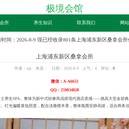
极境会馆
会所
养生知识
联系我们
网
时间：2026-8-9 现已经收录801条上海浦东新区桑拿会
上海浦东新区桑拿会所
作者：aqi 来源： 日期：2026-8-9 人气：
4
评论：
0
微信：A-A6652
QQ：259034828
生SPA。整体为新中式轻奢风混搭现代酒店质感——挑高大堂金碧典雅
房。灯光偏暖黄低照度，配合淡雅檀木香，整体氛围安静高级，适合商务