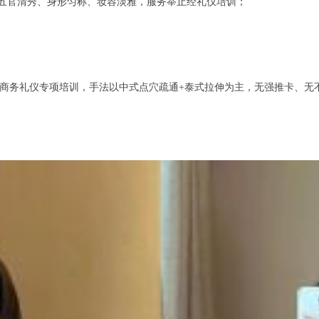
，五官清秀、身形匀称、妆容淡雅，服务举止经礼仪培训；
商务礼仪专项培训，手法以中式点穴疏通+泰式拉伸为主，无强推卡、无