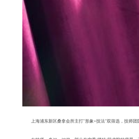
上海浦东新区桑拿会所主打"形象+技法"双筛选，技师团