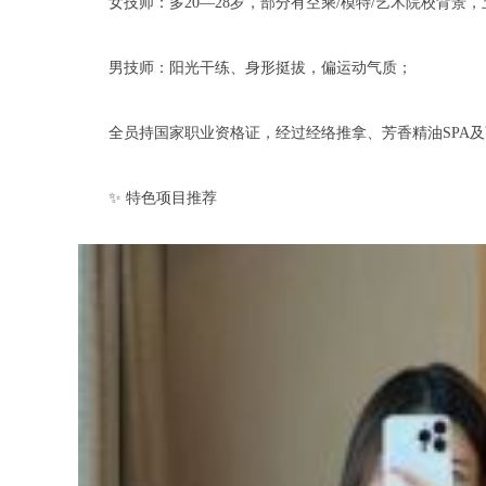
女技师：多20—28岁，部分有空乘/模特/艺术院校背景
男技师：阳光干练、身形挺拔，偏运动气质；
全员持国家职业资格证，经过经络推拿、芳香精油SPA及
✨ 特色项目推荐