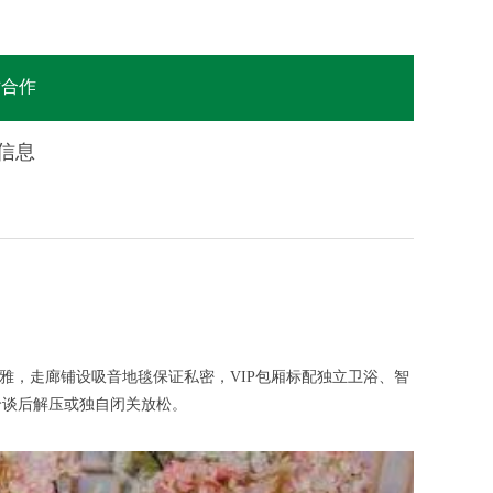
站合作
所信息
，走廊铺设吸音地毯保证私密，VIP包厢标配独立卫浴、智
洽谈后解压或独自闭关放松。