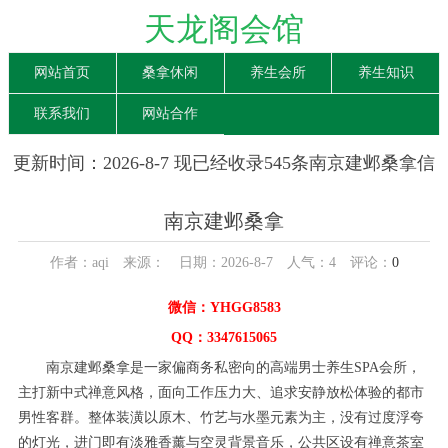
天龙阁会馆
网站首页
桑拿休闲
养生会所
养生知识
联系我们
网站合作
更新时间：2026-8-7 现已经收录545条南京建邺桑拿信
息
南京建邺桑拿
作者：aqi 来源： 日期：2026-8-7 人气：
4
评论：
0
微信：YHGG8583
QQ：3347615065
南京建邺桑拿是一家偏商务私密向的高端男士养生SPA会所，
主打新中式禅意风格，面向工作压力大、追求安静放松体验的都市
男性客群。整体装潢以原木、竹艺与水墨元素为主，没有过度浮夸
的灯光，进门即有淡雅香薰与空灵背景音乐，公共区设有禅意茶室