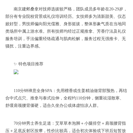
南京建邺桑拿对技师选拔较严格，团队成员多年龄在20-29岁，
部分有专业院校背景或礼仪培训经历。女技师多为清新甜美、仪态
姣好型，男技师偏向阳光儒雅、身形挺拔，整体形象气质在当地同
类场所中属上游水准。所有技师均经过正规推拿、芳香疗法及礼仪
服务培训，手法偏重经络疏通与肌肉松解，服务过程无强推卡、无
骚扰，注重边界感。
✨ 特色项目推荐
110分钟禅意全身SPA：先用檀香或生姜精油做背部预热，再结
合中式点穴、推拿与泰式拉伸，全程约110分钟，侧重祛湿散寒、
舒缓肩颈腰背僵硬，适合久坐办公或体虚怕凉人群。
70分钟男士养生足道：艾草草本泡脚＋小腿排空＋肩颈腰背指
压＋足底反射区按摩，性价比较高，适合初次体验或下班后短暂放